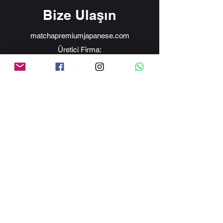
Bize Ulaşın
matchapremiumjapanese.com
Üretici Firma:
Bilge İlaç ve Kozmetik A.Ş.
Dağıtıcı ve Pazarlayıcı Firma:
MM Group Kozmetik ve Bilişim Tic. Ltd. Şti
info@matchapremiumjapanese.com