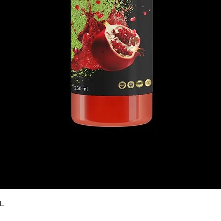
Hızlı Bakış
ML