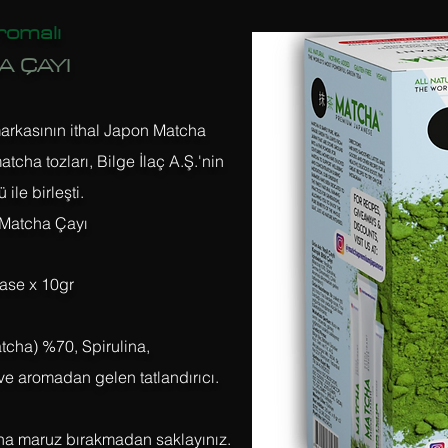
romalı
 ÇAYI
rkasının ithal Japon Matcha
cha tozları, Bilge İlaç A.Ş.'nin
 ile birleşti.
 Matcha Çayı
Şase x 10gr
atcha) %70, Spirulina,
e aromadan gelen tatlandırıcı.
ına maruz bırakmadan saklayınız.