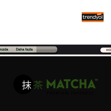
mium Japanese
'nin Matchası, Since 2018
mızda
Daha fazla
HO