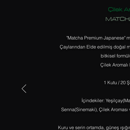
Çilek A
MATCHA
"Matcha Premium Japanese" ma
Çaylarından Elde edilmiş doğal mat
bitkisel formülü
Çilek Aromalı
1 Kutu / 20 
İçindekiler: Yeşilçay(M
Senna(Sinemaki), Çilek Aroması v
Kuru ve serin ortamda, güneş ışığ